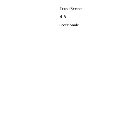
81208
TrustScore:
4,5
Eccezionale