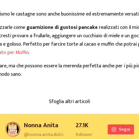
anismo le castagne sono anche buonissime ed estremamente versati
ilizzarle come
guarnizione di gustosi pancake
realizzati con il m
resti provare a frullarle, aggiungere un cucchiaio di miele e un goc
e goloso. Perfetto per farcire torte al cacao e muffin che potrai p
ato per Muffin
.
zare, ma che possono essere la merenda perfetta anche per i più pic
 modo sano.
Sfoglia altri articoli
Nonna Anita
27.1K
Segui
@nonna.anita.dolci
follower