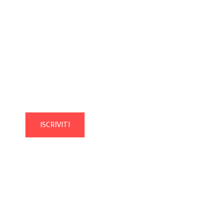
METODI DI PAGAME
ioni e informazioni circa
AMAZON PAY
MAESTRO
ISCRIVITI