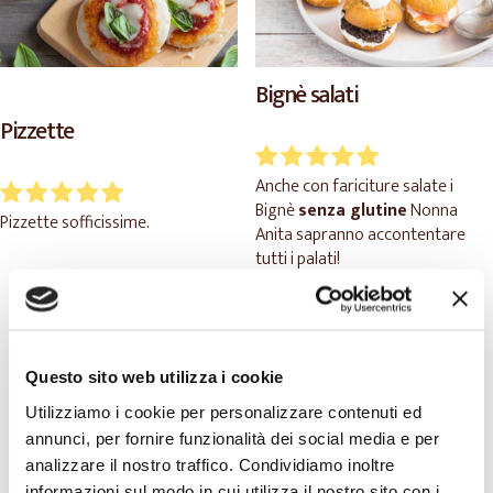
Bignè salati
Pizzette
Anche con fariciture salate i
Bignè
senza glutine
Nonna
Pizzette sofficissime.
Anita sapranno accontentare
tutti i palati!
TEMPO DI
TEMPO DI
PREPARAZIONE:
PREPARAZIONE:
Questo sito web utilizza i cookie
3 ore 30 minuti
10 minuti
Utilizziamo i cookie per personalizzare contenuti ed
annunci, per fornire funzionalità dei social media e per
analizzare il nostro traffico. Condividiamo inoltre
informazioni sul modo in cui utilizza il nostro sito con i